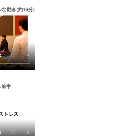
な動き(約16分)
ス前半