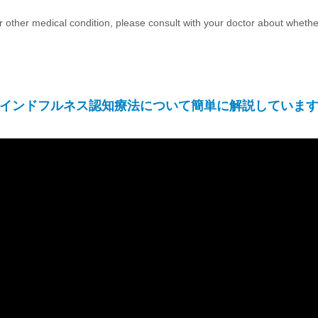
or other medical condition, please consult with your doctor about whether
インドフルネス認知療法について簡単に解説していま