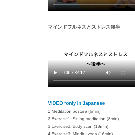
マインドフルネスとストレス後半
VIDEO *only in Japanese
1 Meditation posture (6min)
2 Exercise1: Sitting meditation (8min)
3 Exercise2: Body scan (18min)
4 Exercise3: Mindful yoga (16min)